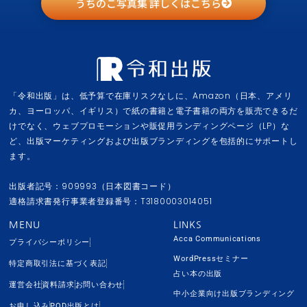
うちのこ写真集 詳しくはこちら
「令和出版」は、低予算で在庫リスクなしに、Amazon（日本、アメリ
カ、ヨーロッパ、イギリス）で紙の書籍と電子書籍の両方を販売できるだ
けでなく、ウェブプロモーションや販促用ランディングページ（LP）な
ど、出版マーケティングおよび出版ブランディングを包括的にサポートし
ます。
出版者記号：909993（日本図書コード）
適格請求書発行事業者登録番号：T3180003014051
MENU
LINKS
Acca Communications
プライバシーポリシー
WordPressセミナー
特定商取引法に基づく表記
占い本の出版
運営会社
資料請求
お問い合わせ
中小企業向け出版ブランディング
お申し込み
POD出版とは