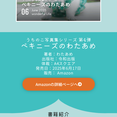
うちのこ写真集シリーズ 第4弾
ペキニーズのわたあめ
著者：わたあめ
出版社：令和出版
体裁：A4スクエア
発売日：2025年6月17日
販売： Amazon
Amazonの詳細ページへ
書籍紹介