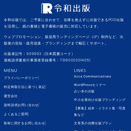
令和出版では、ご予算に合わせて、在庫を抱えずに出版できるPOD出版
を活用し、紙の書籍と電子書籍の販売に対応しています。
ウェブプロモーション、販促用ランディングページ（LP）制作など、出
版後の告知・販売促進・ブランディングまで幅広くサポート。
出版者記号：909993（日本図書コード）
適格請求書発行事業者登録番号：T3180003014051
MENU
LINKS
Acca Communications
プライバシーポリシー
WordPressセミナー
特定商取引法に基づく表記
占い本の出版
運営会社
中小企業向け出版ブランディング
資料請求
お問い合わせ
【募集】絵本・イラスト集・写真
よくあるご質問
集など
取材に関するお問い合わせ
文章系の自費出版プラン