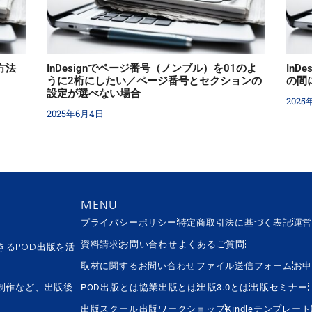
方法
InDesignでページ番号（ノンブル）を01のよ
In
うに2桁にしたい／ページ番号とセクションの
の間
設定が選べない場合
2025
2025年6月4日
MENU
プライバシーポリシー
特定商取引法に基づく表記
運
資料請求
お問い合わせ
よくあるご質問
きるPOD出版を活
取材に関するお問い合わせ
ファイル送信フォーム
お
制作など、出版後
POD出版とは
協業出版とは
出版3.0とは
出版セミナー
出版スクール
出版ワークショップ
Kindleテンプレー