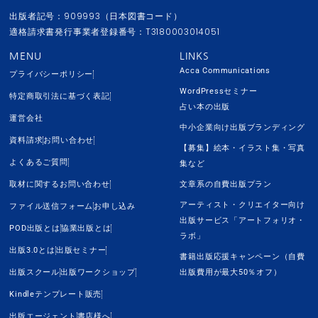
出版者記号：909993（日本図書コード）
適格請求書発行事業者登録番号：T3180003014051
MENU
LINKS
Acca Communications
プライバシーポリシー
WordPressセミナー
特定商取引法に基づく表記
占い本の出版
運営会社
中小企業向け出版ブランディング
資料請求
お問い合わせ
【募集】絵本・イラスト集・写真
よくあるご質問
集など
取材に関するお問い合わせ
文章系の自費出版プラン
アーティスト・クリエイター向け
ファイル送信フォーム
お申し込み
出版サービス「アートフォリオ・
POD出版とは
協業出版とは
ラボ」
出版3.0とは
出版セミナー
書籍出版応援キャンペーン（自費
出版スクール
出版ワークショップ
出版費用が最大50％オフ）
Kindleテンプレート販売
出版エージェント
書店様へ