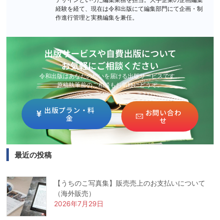
デザインといった編集業務を担当。大手企業の企画編集
経験を経て、現在は令和出版にて編集部門にて企画・制
作進行管理と実務編集を兼任。
出版サービスや自費出版について
お気軽にご相談ください
令和出版はあなたの想いを届ける出版サービスです。
原稿執筆前のご相談もお気軽にどうぞ。
出版プラン・料
お問い合わ
金
せ
最近の投稿
【うちのこ写真集】販売売上のお支払いについて
（海外販売）
2026年7月29日