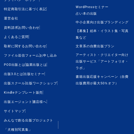
WordPressセミナー
特定商取引法に基づく表記
占い本の出版
運営会社
中小企業向け出版ブランディング
資料請求
お問い合わせ
【募集】絵本・イラスト集・写真
よくあるご質問
集など
取材に関するお問い合わせ
文章系の自費出版プラン
アーティスト・クリエイター向け
ファイル送信フォーム
お申し込み
出版サービス「アートフォリオ・
POD出版とは
協業出版とは
ラボ」
出版3.0とは
出版セミナー
書籍出版応援キャンペーン（自費
出版スクール
出版ワークショップ
出版費用が最大50％オフ）
Kindleテンプレート販売
出版エージェント
書店様へ
サイトマップ
みんなで創る出版プロジェクト
「犬種別写真集」