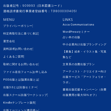
出版者記号：909993（日本図書コード）
適格請求書発行事業者登録番号：T3180003014051
MENU
LINKS
Acca Communications
プライバシーポリシー
WordPressセミナー
特定商取引法に基づく表記
占い本の出版
運営会社
中小企業向け出版ブランディング
資料請求
お問い合わせ
【募集】絵本・イラスト集・写真
よくあるご質問
集など
取材に関するお問い合わせ
文章系の自費出版プラン
アーティスト・クリエイター向け
ファイル送信フォーム
お申し込み
出版サービス「アートフォリオ・
POD出版とは
協業出版とは
ラボ」
出版3.0とは
出版セミナー
書籍出版応援キャンペーン（自費
出版スクール
出版ワークショップ
出版費用が最大50％オフ）
Kindleテンプレート販売
出版エージェント
書店様へ