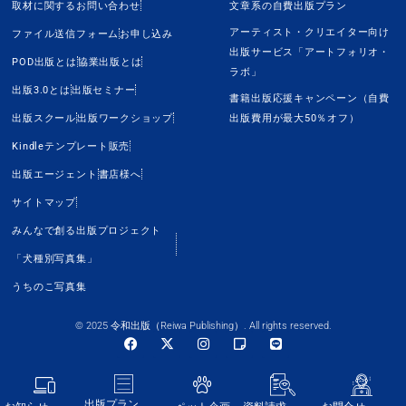
取材に関するお問い合わせ
文章系の自費出版プラン
アーティスト・クリエイター向け
ファイル送信フォーム
お申し込み
出版サービス「アートフォリオ・
POD出版とは
協業出版とは
ラボ」
出版3.0とは
出版セミナー
書籍出版応援キャンペーン（自費
出版スクール
出版ワークショップ
出版費用が最大50％オフ）
Kindleテンプレート販売
出版エージェント
書店様へ
サイトマップ
みんなで創る出版プロジェクト
「犬種別写真集」
うちのこ写真集
© 2025 令和出版（Reiwa Publishing）. All rights reserved.
出版プラン