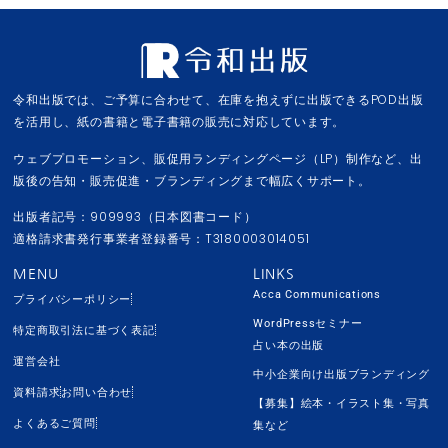
令和出版では、ご予算に合わせて、在庫を抱えずに出版できるPOD出版
を活用し、紙の書籍と電子書籍の販売に対応しています。
ウェブプロモーション、販促用ランディングページ（LP）制作など、出
版後の告知・販売促進・ブランディングまで幅広くサポート。
出版者記号：909993（日本図書コード）
適格請求書発行事業者登録番号：T3180003014051
MENU
LINKS
Acca Communications
プライバシーポリシー
WordPressセミナー
特定商取引法に基づく表記
占い本の出版
運営会社
中小企業向け出版ブランディング
資料請求
お問い合わせ
【募集】絵本・イラスト集・写真
よくあるご質問
集など