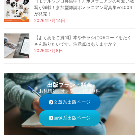
《モデルワンコ募集中！》ポメラニアンの可愛い激
写が満載！参加型雑誌ポメラニアン写真集vol.004
が発売！
2026年7月14日
【よくあるご質問】本やチラシにQRコードをたく
さん貼りたいです。注意点はありますか？
2026年7月8日
出版プラン・料金
お見積り・オンライン相談無料
文章系出版ページ
画像系出版ページ