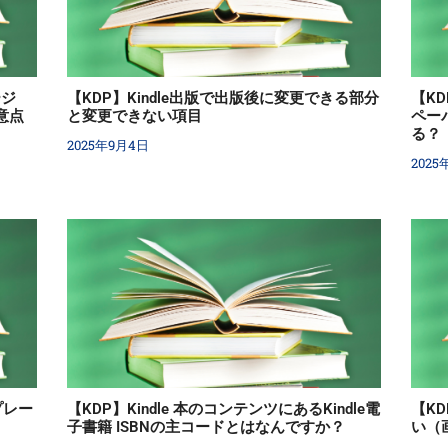
ージ
【KDP】Kindle出版で出版後に変更できる部分
【K
意点
と変更できない項目
ペー
る？
2025年9月4日
2025
プレー
【KDP】Kindle 本のコンテンツにあるKindle電
【K
子書籍 ISBNの主コードとはなんですか？
い（