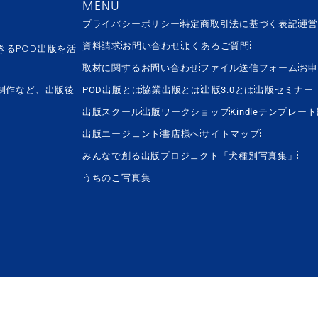
MENU
プライバシーポリシー
特定商取引法に基づく表記
運
資料請求
お問い合わせ
よくあるご質問
きるPOD出版を活
取材に関するお問い合わせ
ファイル送信フォーム
お
制作など、出版後
POD出版とは
協業出版とは
出版3.0とは
出版セミナー
出版スクール
出版ワークショップ
Kindleテンプレー
出版エージェント
書店様へ
サイトマップ
みんなで創る出版プロジェクト「犬種別写真集」
うちのこ写真集