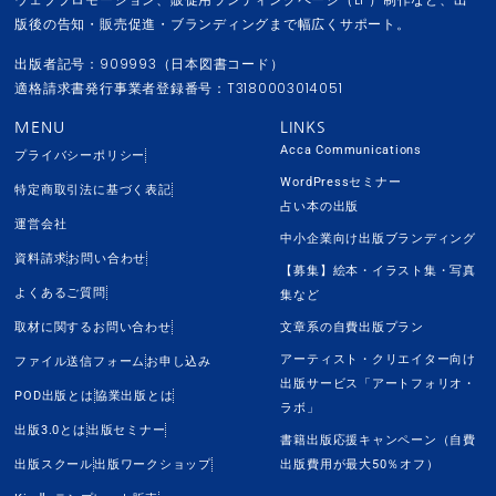
版後の告知・販売促進・ブランディングまで幅広くサポート。
出版者記号：909993（日本図書コード）
適格請求書発行事業者登録番号：T3180003014051
MENU
LINKS
Acca Communications
プライバシーポリシー
WordPressセミナー
特定商取引法に基づく表記
占い本の出版
運営会社
中小企業向け出版ブランディング
資料請求
お問い合わせ
【募集】絵本・イラスト集・写真
よくあるご質問
集など
取材に関するお問い合わせ
文章系の自費出版プラン
アーティスト・クリエイター向け
ファイル送信フォーム
お申し込み
出版サービス「アートフォリオ・
POD出版とは
協業出版とは
ラボ」
出版3.0とは
出版セミナー
書籍出版応援キャンペーン（自費
出版スクール
出版ワークショップ
出版費用が最大50％オフ）