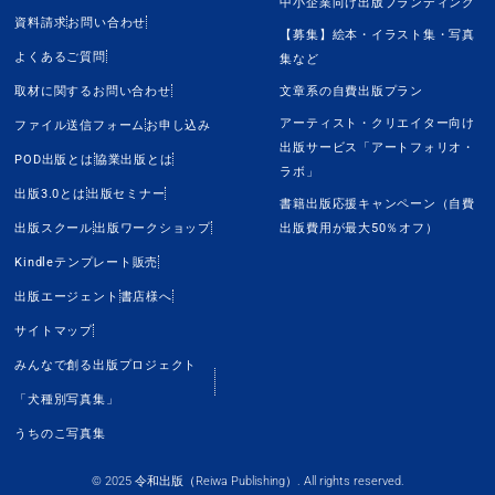
中小企業向け出版ブランディング
資料請求
お問い合わせ
【募集】絵本・イラスト集・写真
よくあるご質問
集など
取材に関するお問い合わせ
文章系の自費出版プラン
アーティスト・クリエイター向け
ファイル送信フォーム
お申し込み
出版サービス「アートフォリオ・
POD出版とは
協業出版とは
ラボ」
出版3.0とは
出版セミナー
書籍出版応援キャンペーン（自費
出版スクール
出版ワークショップ
出版費用が最大50％オフ）
Kindleテンプレート販売
出版エージェント
書店様へ
サイトマップ
みんなで創る出版プロジェクト
「犬種別写真集」
うちのこ写真集
© 2025 令和出版（Reiwa Publishing）. All rights reserved.