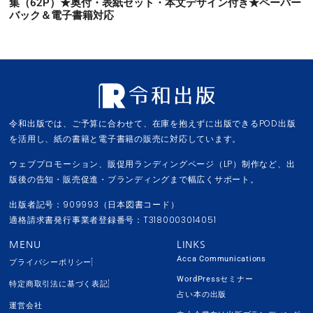
集（62P）★奥付・表紙セット・本文デザイン付き★ペーパー
バック＆電子書籍対応
令和出版では、ご予算に合わせて、在庫を抱えずに出版できるPOD出版
を活用し、紙の書籍と電子書籍の販売に対応しています。
ウェブプロモーション、販促用ランディングページ（LP）制作など、出
版後の告知・販売促進・ブランディングまで幅広くサポート。
出版者記号：909993（日本図書コード）
適格請求書発行事業者登録番号：T3180003014051
MENU
LINKS
Acca Communications
プライバシーポリシー
WordPressセミナー
特定商取引法に基づく表記
占い本の出版
運営会社