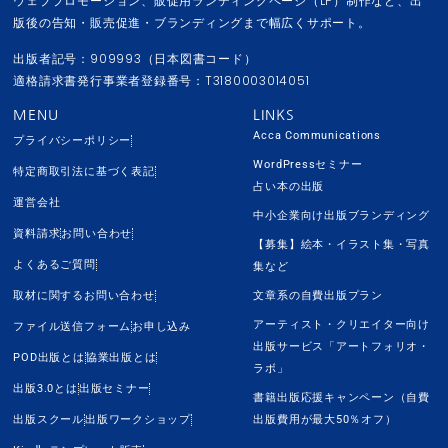
ウェブプロモーション、販促用ランディングページ（LP）制作など、出
版後の告知・販売促進・ブランディングまで幅広くサポート。
出版者記号：909993（日本図書コード）
適格請求書発行事業者登録番号：T3180003014051
MENU
LINKS
Acca Communications
プライバシーポリシー
WordPressセミナー
特定商取引法に基づく表記
占い本の出版
運営会社
中小企業向け出版ブランディング
資料請求
お問い合わせ
【募集】絵本・イラスト集・写真
よくあるご質問
集など
取材に関するお問い合わせ
文章系の自費出版プラン
アーティスト・クリエイター向け
ファイル送信フォーム
お申し込み
出版サービス「アートフォリオ・
POD出版とは
協業出版とは
ラボ」
出版3.0とは
出版セミナー
書籍出版応援キャンペーン（自費
出版スクール
出版ワークショップ
出版費用が最大50％オフ）