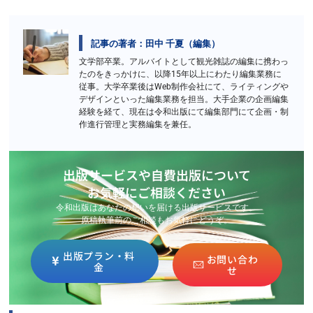
記事の著者：田中 千夏（編集）
文学部卒業。アルバイトとして観光雑誌の編集に携わっ
たのをきっかけに、以降15年以上にわたり編集業務に
従事。大学卒業後はWeb制作会社にて、ライティングや
デザインといった編集業務を担当。大手企業の企画編集
経験を経て、現在は令和出版にて編集部門にて企画・制
作進行管理と実務編集を兼任。
出版サービスや自費出版について
お気軽にご相談ください
令和出版はあなたの想いを届ける出版サービスです。
原稿執筆前のご相談もお気軽にどうぞ。
出版プラン・料
お問い合わ
金
せ