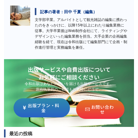
記事の著者：田中 千夏（編集）
文学部卒業。アルバイトとして観光雑誌の編集に携わっ
たのをきっかけに、以降15年以上にわたり編集業務に
従事。大学卒業後はWeb制作会社にて、ライティングや
デザインといった編集業務を担当。大手企業の企画編集
経験を経て、現在は令和出版にて編集部門にて企画・制
作進行管理と実務編集を兼任。
出版サービスや自費出版について
お気軽にご相談ください
令和出版はあなたの想いを届ける出版サービスです。
原稿執筆前のご相談もお気軽にどうぞ。
出版プラン・料
お問い合わ
金
せ
最近の投稿