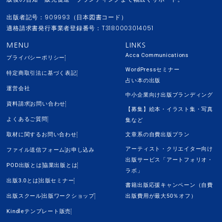
出版者記号：909993（日本図書コード）
適格請求書発行事業者登録番号：T3180003014051
MENU
LINKS
Acca Communications
プライバシーポリシー
WordPressセミナー
特定商取引法に基づく表記
占い本の出版
運営会社
中小企業向け出版ブランディング
資料請求
お問い合わせ
【募集】絵本・イラスト集・写真
よくあるご質問
集など
取材に関するお問い合わせ
文章系の自費出版プラン
アーティスト・クリエイター向け
ファイル送信フォーム
お申し込み
出版サービス「アートフォリオ・
POD出版とは
協業出版とは
ラボ」
出版3.0とは
出版セミナー
書籍出版応援キャンペーン（自費
出版スクール
出版ワークショップ
出版費用が最大50％オフ）
Kindleテンプレート販売